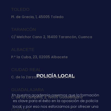
TOLEDO
Pl. de Grecia, 1, 45005 Toledo
TARANCÓN
C/ Melchor Cano 2, 16400 Tarancón, Cuenca
ALBACETE
P.º la Cuba, 23, 02005 Albacete
CIUDAD REAL
POLICÍA LOCAL
C. de la Zarza, 4, 13003 Ciudad Real
GUADALAJARA
En nuestra academia creemos que la formación
C. de la Campiña, 2, 19005 Guadalajara
es clave para el éxito en la oposición de policía
local, y por eso nos esforzamos por ofrecer una
CUENCA