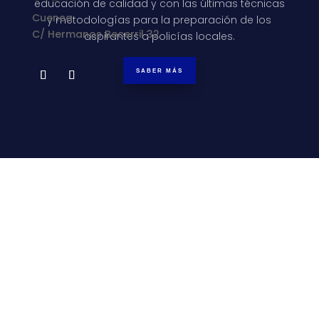
educación de calidad y con las últimas técnicas
Cuenca
y metodologías para la preparación de los
C/ Hermanos Becerril 32
aspirantes a policías locales.
SABER MÁS
Nuestro Centro de Formación y Entrenamiento
Policial tiene como misión principal formar a los
opositores de la manera más óptima, para
conseguir que sean los mejores Policías y
Guardias Civiles de Castilla-La Mancha.