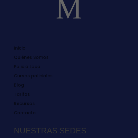
M
Inicio
Quiénes Somos
Policia Local
FORMACIÓN
Cursos policiales
POLICIAL
Blog
Tarifas
ACADEMIA DE OPOSICIONES
Recursos
APÚNTATE YA
Contacto
NUESTRAS SEDES