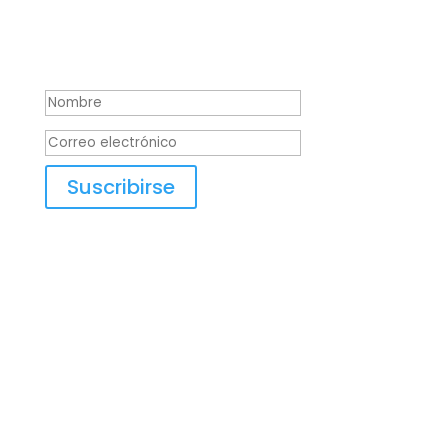
manos y conseguir tu sueño, déjanos guiarte
hasta conseguirlo.
Mensaje de éxito
Suscribirse
